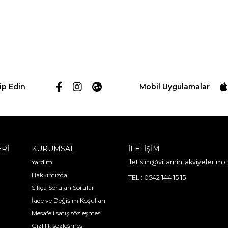
ip Edin
Mobil Uygulamalar
ERİ
KURUMSAL
İLETİŞİM
Yardım
iletisim@vitamintakviyelerim
Hakkımızda
TEL : 0542 144 15 15
Sıkça Sorulan Sorular
İade ve Değişim Koşulları
Mesafeli satış sözleşmesi
Gizlilik sözleşmesi