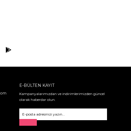
E-BÜLTEN KAYIT
.com
Kampanyalarımızdan ve indirimlerimizden güncel
olarak haberdar olun.
Gönder