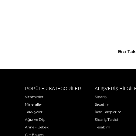
Bizi Tak
POPÜLER KATEGORİLER
ALIŞVERİŞ BİLGİL
Vitaminler
Sipariş
Mineraller
Sepetim
Takviyeler
İade Taleplerim
Ağız ve Diş
Sipariş Takibi
Anne - Bebek
Hesabım
Cilt Bakım