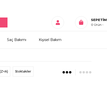
SEPETIM
0
Ürün
Saç Bakımı
Kişisel Bakım
(Z<A)
Stoktakiler