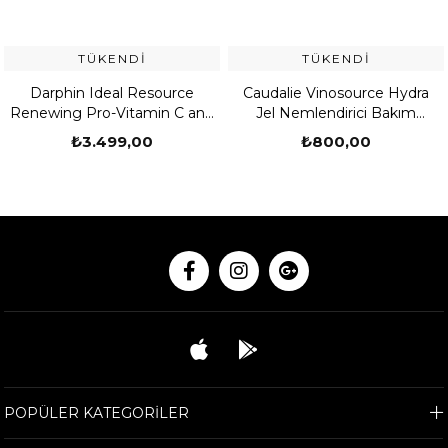
TÜKENDI
TÜKENDI
Darphin Ideal Resource
Caudalie Vinosource Hydra
Renewing Pro-Vitamin C and
Jel Nemlendirici Bakım
E Oil Concentrate 60 Adet
Kremi 50 ML
₺3.499,00
₺800,00
POPÜLER KATEGORİLER