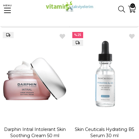
0
MENU
Anasayfa
Cilt Bakımı
Hassas Cilt Ürünleri
Hassas Cilt Nemlendirme
Sıralama
Filtreleme
%25
Darphin Intral Intolerant Skin
Skin Ceuticals Hydrating B5
Soothing Cream 50 ml
Serum 30 ml