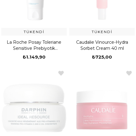
TÜKENDI
TÜKENDI
La Roche Posay Toleriane
Caudalie Vinource-Hydra
Sensitive Prebiyotik
Sorbet Cream 40 ml
Nemlendirici Krem 40 ml
₺1.149,90
₺725,00