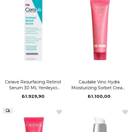
Cerave Resurfacing Retinol
Caudalie Vino Hydra
Serum 30 ML Yenileyici
Moisturizing Sorbet Cream
Retinol Serum
60 ML
₺1.929,90
₺1.100,00