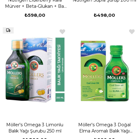
Nutrigen Elderberry Kara
Nutrigen Supra Şurup 200 ml
Mürver + Beta-Glukan + Bal
Şurup 200 ml
₺598,00
₺498,00
Möller's Omega 3 Limonlu
Möller's Omega 3 Doğal
Balık Yağı Şurubu 250 ml
Elma Aromalı Balık Yağı
Şurubu 150 ml