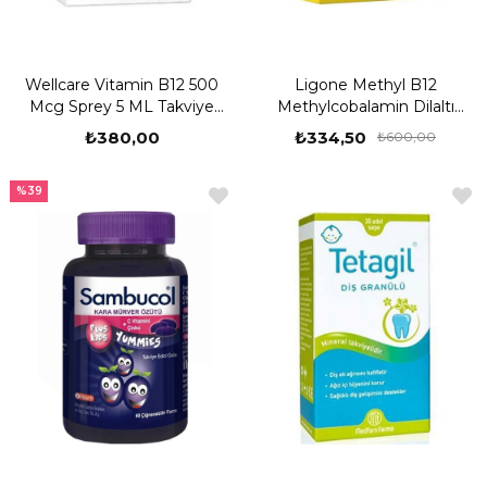
Wellcare Vitamin B12 500
Ligone Methyl B12
Mcg Sprey 5 ML Takviye
Methylcobalamin Dilaltı
Edici Gıda
Sprey 30 ml
₺380,00
₺334,50
₺600,00
%39