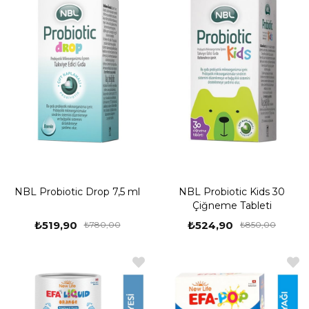
NBL Probiotic Drop 7,5 ml
NBL Probiotic Kids 30
Çiğneme Tableti
₺519,90
₺524,90
₺780,00
₺850,00