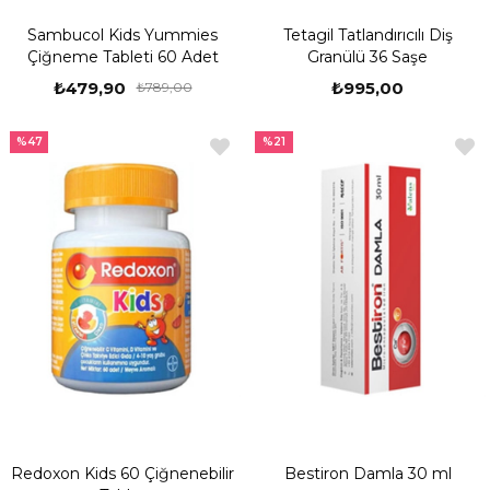
Sambucol Kids Yummies
Tetagil Tatlandırıcılı Diş
Çiğneme Tableti 60 Adet
Granülü 36 Saşe
₺479,90
₺995,00
₺789,00
%47
%21
Redoxon Kids 60 Çiğnenebilir
Bestiron Damla 30 ml