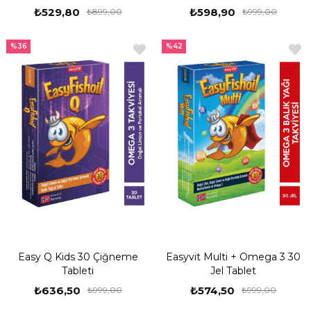
₺529,80
₺598,90
₺899,00
₺999,00
%36
%42
Easy Q Kids 30 Çiğneme
Easyvit Multi + Omega 3 30
Tableti
Jel Tablet
₺636,50
₺574,50
₺999,00
₺999,00