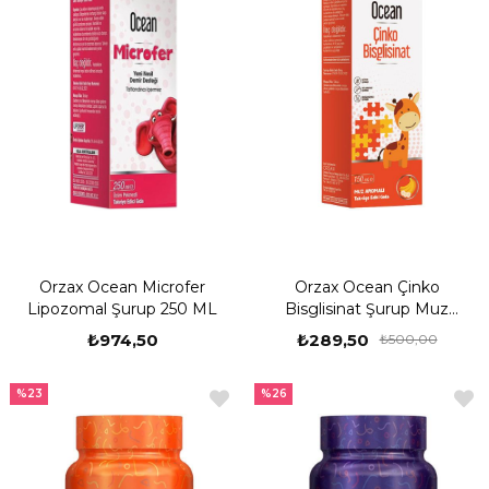
Orzax Ocean Microfer
Orzax Ocean Çinko
Lipozomal Şurup 250 ML
Bisglisinat Şurup Muz
Aromalı 150 ml
₺974,50
₺289,50
₺500,00
%23
%26