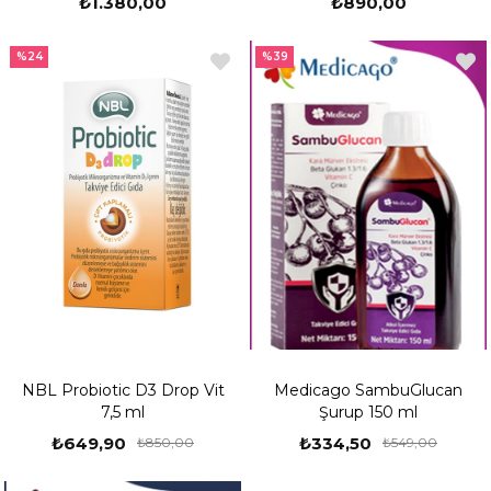
₺1.380,00
₺890,00
%24
%39
NBL Probiotic D3 Drop Vit
Medicago SambuGlucan
7,5 ml
Şurup 150 ml
₺649,90
₺334,50
₺850,00
₺549,00