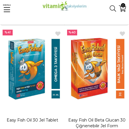
0
MENU
Anasayfa
Anne - Bebek
Bebek Gıda Takviyeleri
Sıralama
Filtreleme
%41
%40
Easy Fish Oil 30 Jel Tablet
Easy Fish Oil Beta Glucan 30
Çiğnenebilir Jel Form