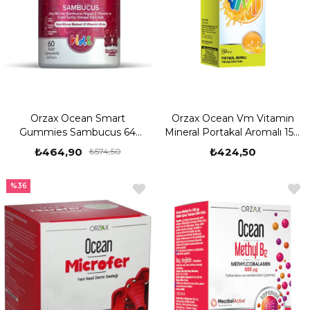
Orzax Ocean Smart
Orzax Ocean Vm Vitamin
Gummies Sambucus 64
Mineral Portakal Aromalı 150
Adet
ML Şurup
₺464,90
₺424,50
₺574,50
%36