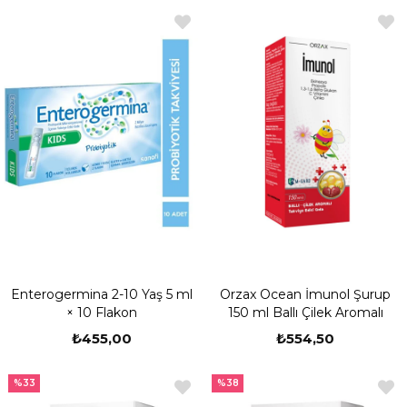
Enterogermina 2-10 Yaş 5 ml
Orzax Ocean İmunol Şurup
× 10 Flakon
150 ml Ballı Çilek Aromalı
₺455,00
₺554,50
%33
%38