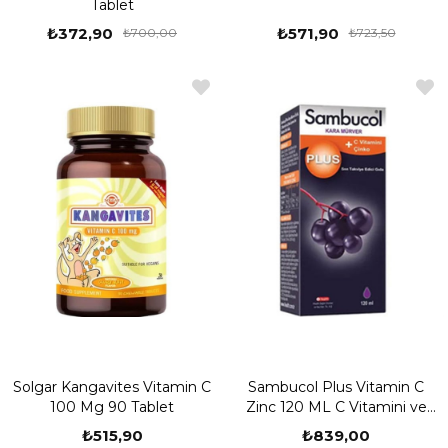
Tablet
₺372,90
₺571,90
₺700,00
₺723,50
Solgar Kangavites Vitamin C
Sambucol Plus Vitamin C
100 Mg 90 Tablet
Zinc 120 ML C Vitamini ve
Çinko Takviyesi
₺515,90
₺839,00