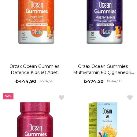
Orzax Ocean Gummies
Orzax Ocean Gummies
Defence Kids 60 Adet
Multivitamin 60 Çiğnenebilir
Çiğnenebilir Form
Jel Form
₺444,90
₺474,50
₺574,50
₺644,50
%19