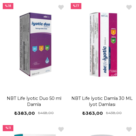
%18
%17
NBT Life İyotic Duo 50 ml
NBT Life İyotic Damla 30 ML
Damla
İyot Damlası
₺383,00
₺363,00
₺468,00
₺438,00
%11