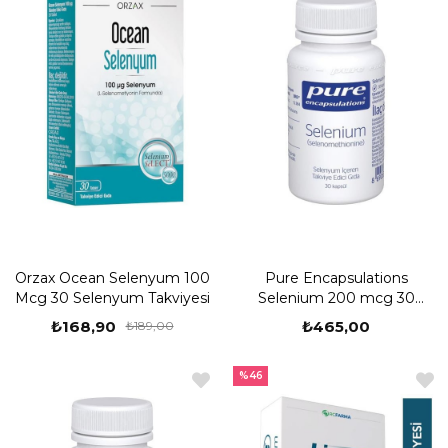
Orzax Ocean Selenyum 100
Pure Encapsulations
Mcg 30 Selenyum Takviyesi
Selenium 200 mcg 30
Kapsül
₺168,90
₺465,00
₺189,00
%46