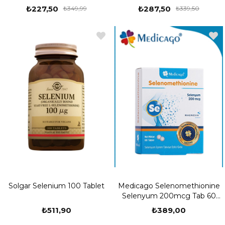
Takviyesi
₺227,50
₺287,50
₺349,99
₺339,50
Solgar Selenium 100 Tablet
Medicago Selenomethionine
Selenyum 200mcg Tab 60
Tablet
₺511,90
₺389,00