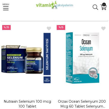
0
MENU
Anasayfa
Mineraller
Selenyum
Sıralama
Filtreleme
%35
%15
Nutraxin Selenium 100 mcg
Orzax Ocean Selenyum 200
100 Tablet
Mcg 60 Tablet Selenyum