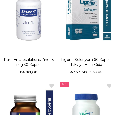
Pure Encapsulations Zinc 15
Ligone Selenyum 60 Kapsül
mg 30 Kapsül
Takviye Edici Gıda
₺680,00
₺353,50
₺650,00
%4