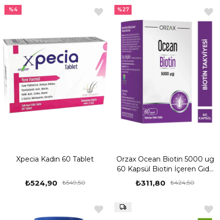
%4
%27
Xpecia Kadın 60 Tablet
Orzax Ocean Biotin 5000 ug
60 Kapsül Biotin İçeren Gıda
Takviyesi
₺524,90
₺311,80
₺549,50
₺424,50