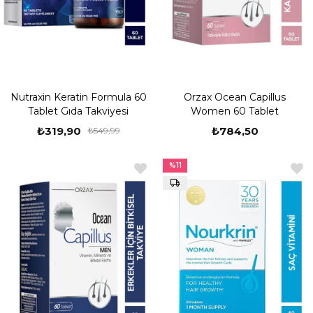
Nutraxin Keratin Formula 60
Orzax Ocean Capillus
Tablet Gıda Takviyesi
Women 60 Tablet
₺319,90
₺784,50
₺549,99
%11