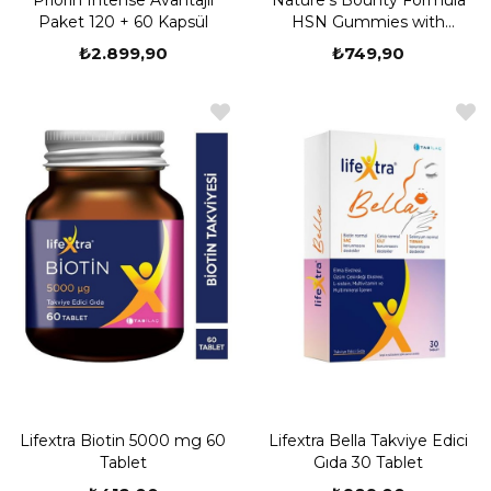
Priorin Intense Avantajlı
Nature's Bounty Formula
Paket 120 + 60 Kapsül
HSN Gummies with
Hyaluronic Acid 60
₺2.899,90
₺749,90
Çiğnenebilir Form
Lifextra Biotin 5000 mg 60
Lifextra Bella Takviye Edici
Tablet
Gıda 30 Tablet