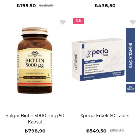
₺199,50
₺438,50
₺329,99
%8
Solgar Biotin 5000 mcg 50
Xpecia Erkek 60 Tablet
Kapsül
₺798,90
₺549,50
₺599,50