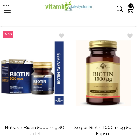
0
MENU
Anasayfa
Takviyeler
Biotin
Sıralama
Filtreleme
%40
Nutraxin Biotin 5000 mg 30
Solgar Biotin 1000 mcg 50
Tablet
Kapsül