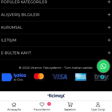
POPÜLER KATEGORİLER
ALIŞVERİŞ BİLGİLERİ
KURUMSAL
İLETİŞİM
E-BÜLTEN KAYIT
© 2022 Vitamin Takviyelerim - Tüm hakları saklıdır.
0
Anasayfa
Favorilerim
Sepetim
Üye Girişi