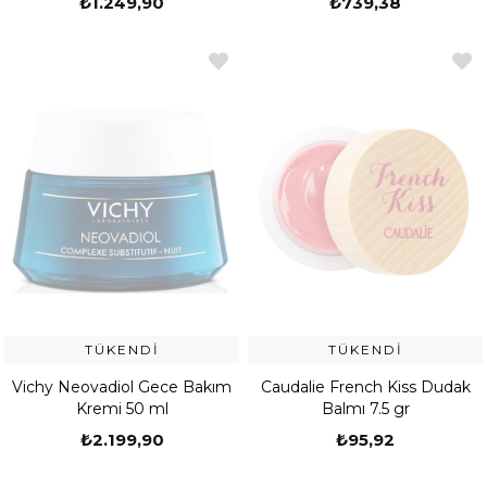
₺1.249,90
₺739,38
TÜKENDI
TÜKENDI
Vichy Neovadiol Gece Bakım
Caudalie French Kiss Dudak
Kremi 50 ml
Balmı 7.5 gr
₺2.199,90
₺95,92