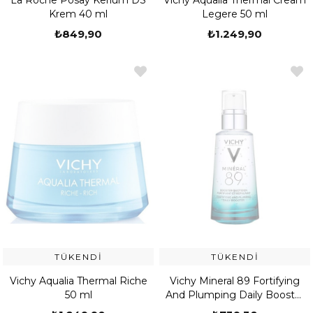
La Roche Posay Kerium DS
Vichy Aqualia Thermal Cream
Krem 40 ml
Legere 50 ml
₺849,90
₺1.249,90
TÜKENDI
TÜKENDI
Vichy Aqualia Thermal Riche
Vichy Mineral 89 Fortifying
50 ml
And Plumping Daily Booster
75 ml