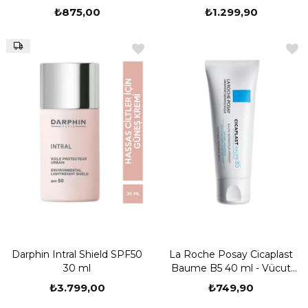
Nemlendirici Tonik 200 ml
₺875,00
₺1.299,90
Darphin Intral Shield SPF50
La Roche Posay Cicaplast
30 ml
Baume B5 40 ml - Vücut
Bakım Balsamı
₺3.799,00
₺749,90