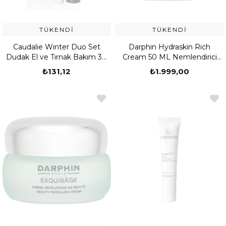
TÜKENDI
TÜKENDI
Caudalie Winter Duo Set
Darphin Hydraskin Rich
Dudak El ve Tırnak Bakım 30
Cream 50 ML Nemlendirici
ml
Bakım Kremi
₺131,12
₺1.999,00