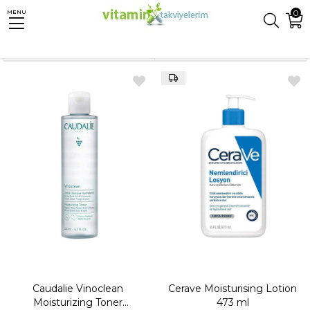
0
MENU
Anasayfa
Kişisel Bakım
Dudak Bakım Ürünleri
Sıralama
Filtreleme
Caudalie Vinoclean
Cerave Moisturising Lotion
Moisturizing Toner
473 ml