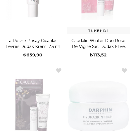
TÜKENDI
La Roche Posay Cicaplast
Caudalie Winter Duo Rose
Levres Dudak Kremi 7.5 ml
De Vigne Set Dudak El ve
Tırnak Bakım Seti 30 ml
₺659,90
₺113,52