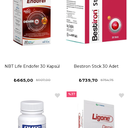
NBT Life Endofer 30 Kapsül
Bestiron Stick 30 Adet
₺665,00
₺739,70
₺907,00
₺754,75
%37