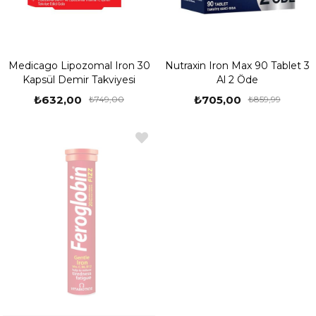
Medicago Lipozomal Iron 30
Nutraxin Iron Max 90 Tablet 3
Kapsül Demir Takviyesi
Al 2 Öde
₺632,00
₺705,00
₺749,00
₺859,99