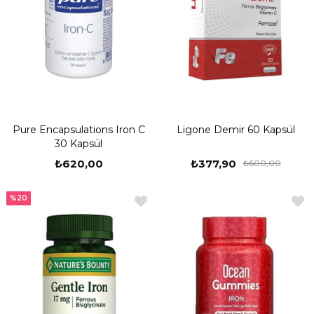
Pure Encapsulations Iron C
Ligone Demir 60 Kapsül
30 Kapsül
₺620,00
₺377,90
₺600,00
%20