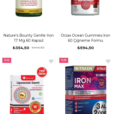
Nature's Bounty Gentle Iron
Orzax Ocean Gummies İron
17 Mg 60 Kapsül
60 Çiğneme Formu
₺354,50
₺594,50
₺444,50
%16
%18