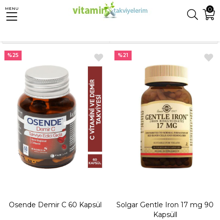
0
MENU
Anasayfa
Mineraller
Demir
Sıralama
Filtreleme
%25
%21
Osende Demir C 60 Kapsül
Solgar Gentle Iron 17 mg 90
Kapsüll