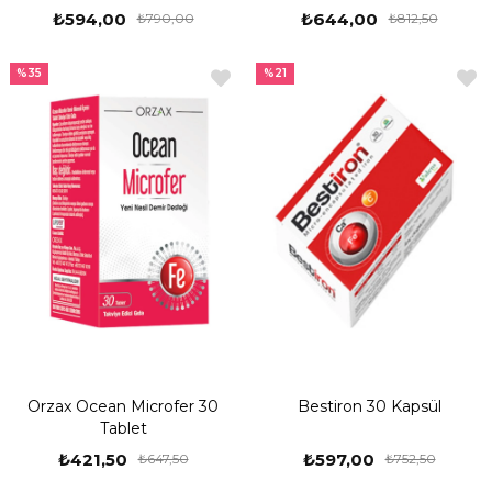
₺594,00
₺644,00
₺790,00
₺812,50
%35
%21
Orzax Ocean Microfer 30
Bestiron 30 Kapsül
Tablet
₺421,50
₺597,00
₺647,50
₺752,50