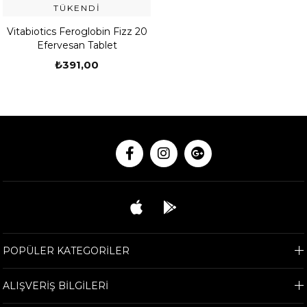
TÜKENDI
Vitabiotics Feroglobin Fizz 20
Efervesan Tablet
₺391,00
POPÜLER KATEGORİLER
ALIŞVERİŞ BİLGİLERİ