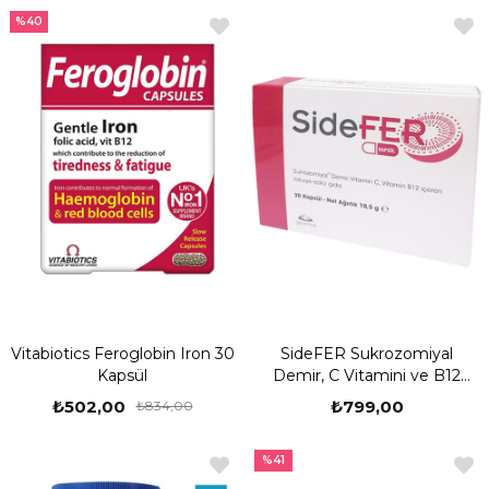
%40
Vitabiotics Feroglobin Iron 30
SideFER Sukrozomiyal
Kapsül
Demir, C Vitamini ve B12
Vitamini 30 Kapsül
₺502,00
₺799,00
₺834,00
%41