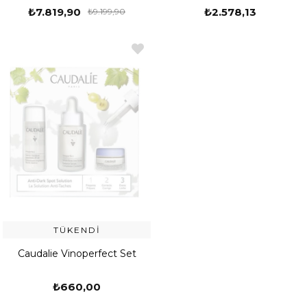
₺7.819,90
₺2.578,13
₺9.199,90
TÜKENDI
Caudalie Vinoperfect Set
₺660,00