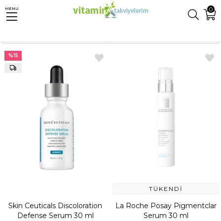
0
MENU
Anasayfa
Cilt Bakımı
Lekeli Cilt Ürünleri
Lekeli Cilt Tedavi
Sıralama
Filtreleme
%15
TÜKENDI
Skin Ceuticals Discoloration
La Roche Posay Pigmentclar
Defense Serum 30 ml
Serum 30 ml