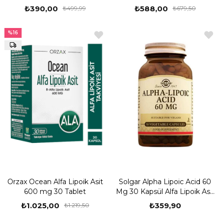
₺390,00
₺588,00
₺499,99
₺679,50
%16
Orzax Ocean Alfa Lipoik Asit
Solgar Alpha Lipoic Acid 60
600 mg 30 Tablet
Mg 30 Kapsül Alfa Lipoik Asit
Takviyesi
₺1.025,00
₺359,90
₺1.219,50