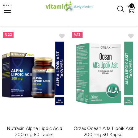
0
MENU
Anasayfa
Takviyeler
Alfa Lipoik Asit
Sıralama
Filtreleme
%22
%13
Nutraxin Alpha Lipoic Acid
Orzax Ocean Alfa Lipoik Asit
200 mg 60 Tablet
200 mg 30 Kapsül