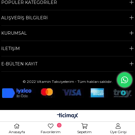
POPÜLER KATEGORİLER
ALIŞVERİŞ BİLGİLERİ
KURUMSAL
İLETİŞİM
E-BÜLTEN KAYIT
© 2022 Vitamin Takviyelerim - Tüm hakları saklıdır.
0
Anasayfa
Favorilerim
Sepetim
Üye Girişi