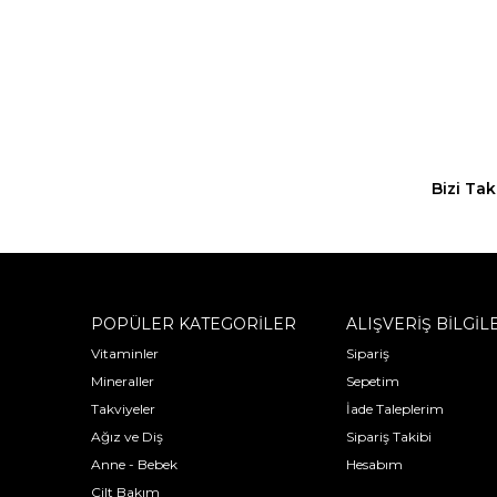
Bizi Tak
POPÜLER KATEGORİLER
ALIŞVERİŞ BİLGİL
Vitaminler
Sipariş
Mineraller
Sepetim
Takviyeler
İade Taleplerim
Ağız ve Diş
Sipariş Takibi
Anne - Bebek
Hesabım
Cilt Bakım