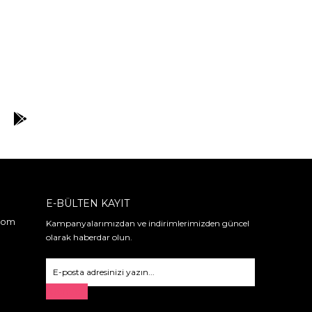
E-BÜLTEN KAYIT
.com
Kampanyalarımızdan ve indirimlerimizden güncel
olarak haberdar olun.
Gönder