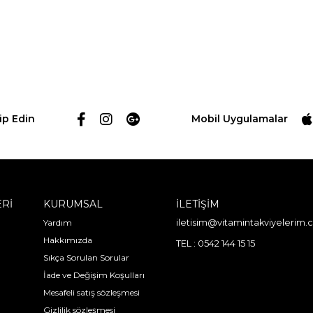
ip Edin
Mobil Uygulamalar
ERİ
KURUMSAL
İLETİŞİM
Yardım
iletisim@vitamintakviyelerim
Hakkımızda
TEL : 0542 144 15 15
Sıkça Sorulan Sorular
İade ve Değişim Koşulları
Mesafeli satış sözleşmesi
Gizlilik sözleşmesi