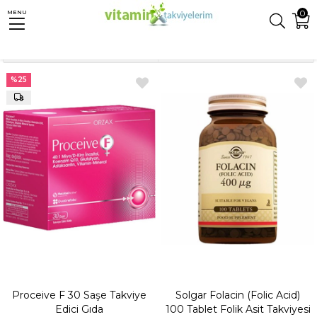
0
MENU
Anasayfa
Takviyeler
Folik Asit
Sıralama
Filtreleme
%25
Proceive F 30 Saşe Takviye
Solgar Folacin (Folic Acid)
Edici Gıda
100 Tablet Folik Asit Takviyesi