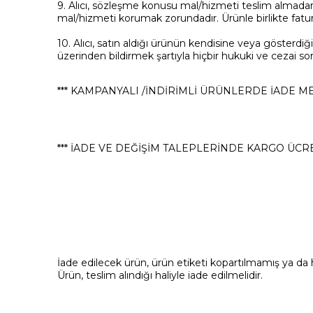
9. Alıcı, sözleşme konusu mal/hizmeti teslim almadan 
mal/hizmeti korumak zorundadır. Ürünle birlikte fatura
10. Alıcı, satın aldığı ürünün kendisine veya gösterdiği 
üzerinden bildirmek şartıyla hiçbir hukuki ve cezai
*** KAMPANYALI /İNDİRİMLİ ÜRÜNLERDE İADE M
*** İADE VE DEĞİŞİM TALEPLERİNDE KARGO ÜCRE
İade edilecek ürün, ürün etiketi kopartılmamış ya da hi
Ürün, teslim alındığı haliyle iade edilmelidir.