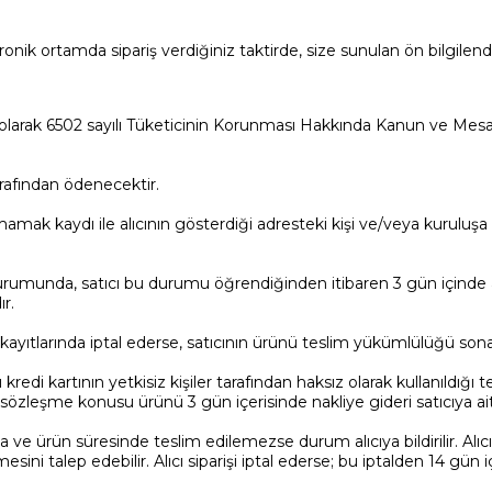
onik ortamda sipariş verdiğiniz taktirde, size sunulan ön bilgile
e ilgili olarak 6502 sayılı Tüketicinin Korunması Hakkında Kanun ve 
tarafından ödenecektir.
mamak kaydı ile alıcının gösterdiği adresteki kişi ve/veya kuruluşa 
 durumunda, satıcı bu durumu öğrendiğinden itibaren 3 gün içinde
r.
 kayıtlarında iptal ederse, satıcının ürünü teslim yükümlülüğü sona
redi kartının yetkisiz kişiler tarafından haksız olarak kullanıldığı te
, sözleşme konusu ürünü 3 gün içerisinde nakliye gideri satıcıya a
ürün süresinde teslim edilemezse durum alıcıya bildirilir. Alıcı, si
ni talep edebilir. Alıcı siparişi iptal ederse; bu iptalden 14 gün i