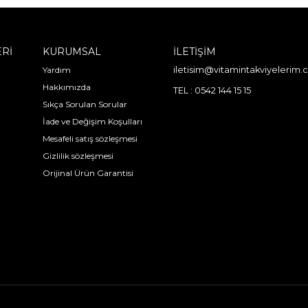
ERİ
KURUMSAL
İLETİŞİM
Yardım
iletisim@vitamintakviyelerim
Hakkımızda
TEL : 0542 144 15 15
Sıkça Sorulan Sorular
İade ve Değişim Koşulları
Mesafeli satış sözleşmesi
Gizlilik sözleşmesi
Orijinal Ürün Garantisi