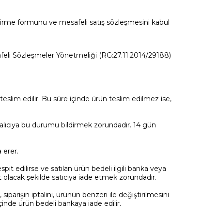
ndirme formunu ve mesafeli satış sözleşmesini kabul
Mesafeli Sözleşmeler Yönetmeliği (RG:27.11.2014/29188)
teslim edilir. Bu süre içinde ürün teslim edilmez ise,
 alıcıya bu durumu bildirmek zorundadır. 14 gün
 erer.
spit edilirse ve satılan ürün bedeli ilgili banka veya
it olacak şekilde satıcıya iade etmek zorundadır.
parişin iptalini, ürünün benzeri ile değiştirilmesini
çinde ürün bedeli bankaya iade edilir.