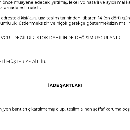
önce muayene edecek; yırtılmış, lekeli vb hasarlı ve ayıplı mal k
 da iade edilmelidir.
adresteki kişi/kuruluşa teslim tarihinden itibaren 14 (on dört) gün iç
 sorumluluk üstlenmeksizin ve hiçbir gerekçe göstermeksizin malı
EVCUT DEĞİLDİR. STOK DAHİLİNDE DEĞİŞİM UYGULANIR.
Tİ MÜŞTERİYE AİTTİR.
İADE ŞARTLARI
jyen bantları çıkartılmamış olup, teslim alınan şeffaf koruma poşeti