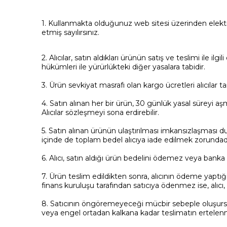
1. Kullanmakta olduğunuz web sitesi üzerinden elektr
etmiş sayılırsınız.
2. Alıcılar, satın aldıkları ürünün satış ve teslimi il
hükümleri ile yürürlükteki diğer yasalara tabidir.
3. Ürün sevkiyat masrafı olan kargo ücretleri alıcılar 
4. Satın alınan her bir ürün, 30 günlük yasal süreyi aş
Alıcılar sözleşmeyi sona erdirebilir.
5. Satın alınan ürünün ulaştırılması imkansızlaşması
içinde de toplam bedel alıcıya iade edilmek zorundadı
6. Alıcı, satın aldığı ürün bedelini ödemez veya banka
7. Ürün teslim edildikten sonra, alıcının ödeme yaptığı k
finans kuruluşu tarafından satıcıya ödenmez ise, alıcı
8. Satıcının öngöremeyeceği mücbir sebeple oluşursa ve 
veya engel ortadan kalkana kadar teslimatın ertelenmesi