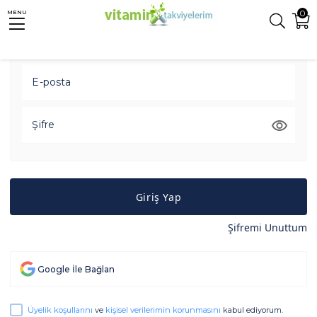
0
MENU
Giriş Yap
Üye Ol
E-posta
Şifre
Giriş Yap
Şifremi Unuttum
Google İle Bağlan
Üyelik koşullarını
ve
kişisel verilerimin korunmasını
kabul ediyorum.