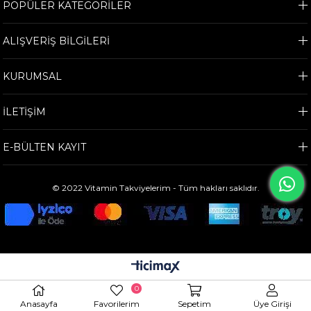
POPÜLER KATEGORİLER
ALIŞVERİŞ BİLGİLERİ
KURUMSAL
İLETİŞİM
E-BÜLTEN KAYIT
© 2022 Vitamin Takviyelerim - Tüm hakları saklıdır.
0
Anasayfa
Favorilerim
Sepetim
Üye Girişi